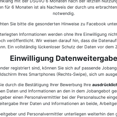
 Einklang mit der DSGVO 6 Monaten nach der letzten Nutzu
en für 6 Monaten ist als Nachweis der durch uns erbrachte
notwendig.
hten Sie bitte die gesonderten Hinweise zu Facebook unter 
terlegten Informationen werden ohne Ihre Einwilligung nich
ch veröffentlicht. Wir weisen darauf hin, dass die Datena
nn. Ein vollständig lückenloser Schutz der Daten vor dem Zu
Einwilligung Datenweitergab
nder registriert sind, können Sie sich auf passende Joban
ldschirm Ihres Smartphones (Rechts-Swipe), sich um ausge
e durch die Bestätigung Ihrer Bewerbung Ihre
ausdrücklic
hen Daten und Informationen an den in dem Jobangebot gen
geber einen Personalvermittler bei der Personalsuche einges
itergabe Ihrer Daten und Informationen an beide, Arbeitg
beitgeber und Personalvermittler unterliegen weiterhin de