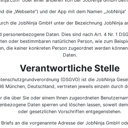
bninja.com“ oder einer anderen von der JobNinja GmbH bet
nd die „Webseite“) und der App mit dem Namen „JobNinja“ 
durch die JobNinja GmbH unter der Bezeichnung JobNinja a
 personenbezogene Daten. Dies sind nach Art. 4 Nr. 1 DS
mten oder bestimmbaren natürlichen Person, wie zum Beisp
en, die keiner konkreten Person zugeordnet werden können
Daten.
Verantwortliche Stelle
Datenschutzgrundverordnung (DSGVO) ist die JobNinja Gesel
 München, Deutschland, vertreten jeweils einzeln durch d
er die über Sie oder einem Ihnen zugeordneten Benutzerna
onenbezogene Daten sperren und löschen lassen, soweit d
oder gesetzlichen Vorschriften entgegenstehen.
 Briefs an die vorgenannte Adresse der JobNinja GmbH oder