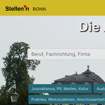
BONN
Die 
Beruf, Fachrichtung, Firma
Journalismus, PR, Medien, Kultur
Ausb
Praktika, Werkstudenten, Abschlussarbei