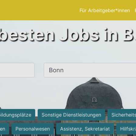
Für Arbeitgeber*innen
besten Jobs in 
Ort, Stadt
ildungsplätze
Sonstige Dienstleistungen
Sicherheit
ten
Personalwesen
Assistenz, Sekretariat
Hilfsk