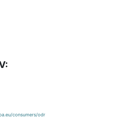
V:
opa.eu/consumers/odr