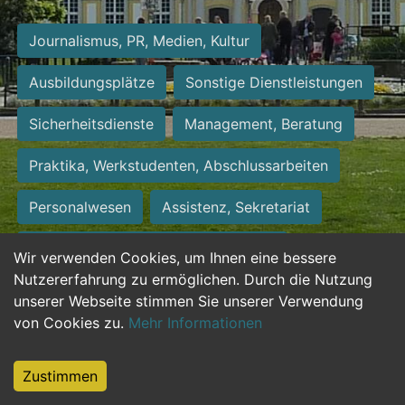
Journalismus, PR, Medien, Kultur
Ausbildungsplätze
Sonstige Dienstleistungen
Sicherheitsdienste
Management, Beratung
Praktika, Werkstudenten, Abschlussarbeiten
Personalwesen
Assistenz, Sekretariat
Hilfskräfte, Aushilfs- und Nebenjobs
Wir verwenden Cookies, um Ihnen eine bessere
Nutzererfahrung zu ermöglichen. Durch die Nutzung
Einkauf, Logistik, Materialwirtschaft
unserer Webseite stimmen Sie unserer Verwendung
von Cookies zu.
Mehr Informationen
Weiterbildung, Studium, duale Ausbildung
Tourismus
Rechtswesen
IT, Software
Zustimmen