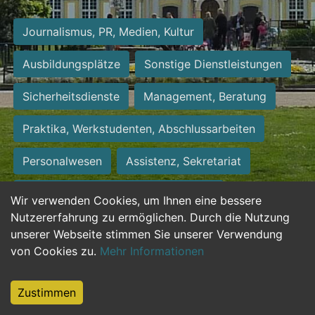
Journalismus, PR, Medien, Kultur
Ausbildungsplätze
Sonstige Dienstleistungen
Sicherheitsdienste
Management, Beratung
Praktika, Werkstudenten, Abschlussarbeiten
Personalwesen
Assistenz, Sekretariat
Hilfskräfte, Aushilfs- und Nebenjobs
Wir verwenden Cookies, um Ihnen eine bessere
Nutzererfahrung zu ermöglichen. Durch die Nutzung
Einkauf, Logistik, Materialwirtschaft
unserer Webseite stimmen Sie unserer Verwendung
von Cookies zu.
Mehr Informationen
Weiterbildung, Studium, duale Ausbildung
Tourismus
Rechtswesen
IT, Software
Zustimmen