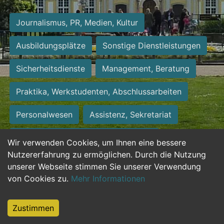
Journalismus, PR, Medien, Kultur
Ausbildungsplätze
Sonstige Dienstleistungen
Sicherheitsdienste
Management, Beratung
Praktika, Werkstudenten, Abschlussarbeiten
Personalwesen
Assistenz, Sekretariat
Hilfskräfte, Aushilfs- und Nebenjobs
Wir verwenden Cookies, um Ihnen eine bessere
Nutzererfahrung zu ermöglichen. Durch die Nutzung
Einkauf, Logistik, Materialwirtschaft
unserer Webseite stimmen Sie unserer Verwendung
von Cookies zu.
Mehr Informationen
Weiterbildung, Studium, duale Ausbildung
Tourismus
Rechtswesen
IT, Software
Zustimmen