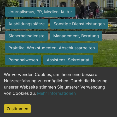
Journalismus, PR, Medien, Kultur
Ausbildungsplätze
Sonstige Dienstleistungen
Sicherheitsdienste
Management, Beratung
Praktika, Werkstudenten, Abschlussarbeiten
Personalwesen
Assistenz, Sekretariat
Hilfskräfte, Aushilfs- und Nebenjobs
Wir verwenden Cookies, um Ihnen eine bessere
Nutzererfahrung zu ermöglichen. Durch die Nutzung
Einkauf, Logistik, Materialwirtschaft
unserer Webseite stimmen Sie unserer Verwendung
von Cookies zu.
Mehr Informationen
Weiterbildung, Studium, duale Ausbildung
Tourismus
Rechtswesen
IT, Software
Zustimmen