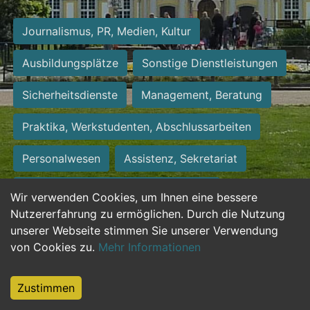
Journalismus, PR, Medien, Kultur
Ausbildungsplätze
Sonstige Dienstleistungen
Sicherheitsdienste
Management, Beratung
Praktika, Werkstudenten, Abschlussarbeiten
Personalwesen
Assistenz, Sekretariat
Hilfskräfte, Aushilfs- und Nebenjobs
Wir verwenden Cookies, um Ihnen eine bessere
Nutzererfahrung zu ermöglichen. Durch die Nutzung
Einkauf, Logistik, Materialwirtschaft
unserer Webseite stimmen Sie unserer Verwendung
von Cookies zu.
Mehr Informationen
Weiterbildung, Studium, duale Ausbildung
Tourismus
Rechtswesen
IT, Software
Zustimmen