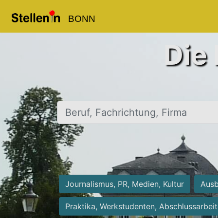
BONN
Die 
Beruf, Fachrichtung, Firma
Journalismus, PR, Medien, Kultur
Ausb
Praktika, Werkstudenten, Abschlussarbei