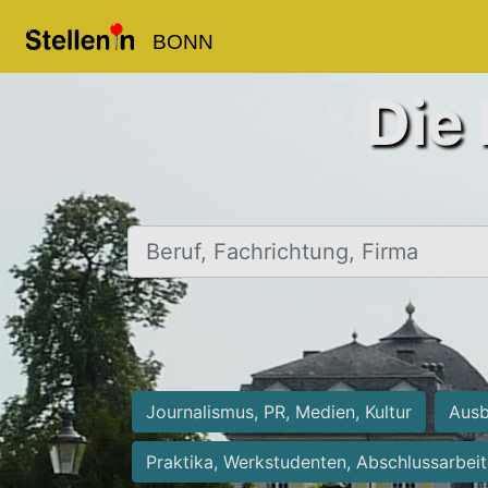
BONN
Die 
Beruf, Fachrichtung, Firma
Journalismus, PR, Medien, Kultur
Ausb
Praktika, Werkstudenten, Abschlussarbei