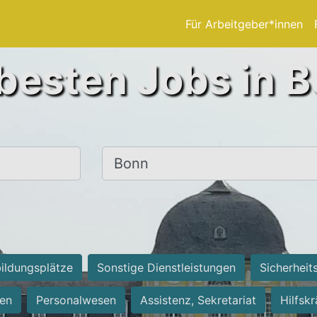
Für Arbeitgeber*innen
besten Jobs in 
Ort, Stadt
ildungsplätze
Sonstige Dienstleistungen
Sicherheit
ten
Personalwesen
Assistenz, Sekretariat
Hilfsk