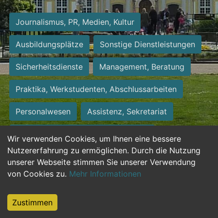
Journalismus, PR, Medien, Kultur
Ausbildungsplätze
Sonstige Dienstleistungen
Sicherheitsdienste
Management, Beratung
Praktika, Werkstudenten, Abschlussarbeiten
Personalwesen
Assistenz, Sekretariat
Hilfskräfte, Aushilfs- und Nebenjobs
Wir verwenden Cookies, um Ihnen eine bessere
Nutzererfahrung zu ermöglichen. Durch die Nutzung
Einkauf, Logistik, Materialwirtschaft
unserer Webseite stimmen Sie unserer Verwendung
von Cookies zu.
Mehr Informationen
Weiterbildung, Studium, duale Ausbildung
Tourismus
Rechtswesen
IT, Software
Zustimmen