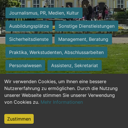
Journalismus, PR, Medien, Kultur
Ausbildungsplätze
Sonstige Dienstleistungen
Sicherheitsdienste
Management, Beratung
Praktika, Werkstudenten, Abschlussarbeiten
Personalwesen
Assistenz, Sekretariat
Hilfskräfte, Aushilfs- und Nebenjobs
Wir verwenden Cookies, um Ihnen eine bessere
Nutzererfahrung zu ermöglichen. Durch die Nutzung
Einkauf, Logistik, Materialwirtschaft
unserer Webseite stimmen Sie unserer Verwendung
von Cookies zu.
Mehr Informationen
Weiterbildung, Studium, duale Ausbildung
Tourismus
Rechtswesen
IT, Software
Zustimmen