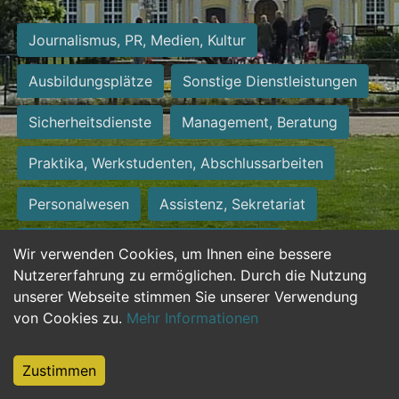
Journalismus, PR, Medien, Kultur
Ausbildungsplätze
Sonstige Dienstleistungen
Sicherheitsdienste
Management, Beratung
Praktika, Werkstudenten, Abschlussarbeiten
Personalwesen
Assistenz, Sekretariat
Hilfskräfte, Aushilfs- und Nebenjobs
Wir verwenden Cookies, um Ihnen eine bessere
Nutzererfahrung zu ermöglichen. Durch die Nutzung
Einkauf, Logistik, Materialwirtschaft
unserer Webseite stimmen Sie unserer Verwendung
von Cookies zu.
Mehr Informationen
Weiterbildung, Studium, duale Ausbildung
Tourismus
Rechtswesen
IT, Software
Zustimmen