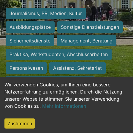
Journalismus, PR, Medien, Kultur
Ausbildungsplätze
Sonstige Dienstleistungen
Sicherheitsdienste
Management, Beratung
Praktika, Werkstudenten, Abschlussarbeiten
Personalwesen
Assistenz, Sekretariat
Hilfskräfte, Aushilfs- und Nebenjobs
Wir verwenden Cookies, um Ihnen eine bessere
Nutzererfahrung zu ermöglichen. Durch die Nutzung
Einkauf, Logistik, Materialwirtschaft
unserer Webseite stimmen Sie unserer Verwendung
von Cookies zu.
Mehr Informationen
Weiterbildung, Studium, duale Ausbildung
Tourismus
Rechtswesen
IT, Software
Zustimmen