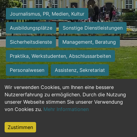
Journalismus, PR, Medien, Kultur
Ausbildungsplätze
Sonstige Dienstleistungen
Sicherheitsdienste
Management, Beratung
Praktika, Werkstudenten, Abschlussarbeiten
Personalwesen
Assistenz, Sekretariat
Hilfskräfte, Aushilfs- und Nebenjobs
Wir verwenden Cookies, um Ihnen eine bessere
Nutzererfahrung zu ermöglichen. Durch die Nutzung
Einkauf, Logistik, Materialwirtschaft
unserer Webseite stimmen Sie unserer Verwendung
von Cookies zu.
Mehr Informationen
Weiterbildung, Studium, duale Ausbildung
Tourismus
Rechtswesen
IT, Software
Zustimmen