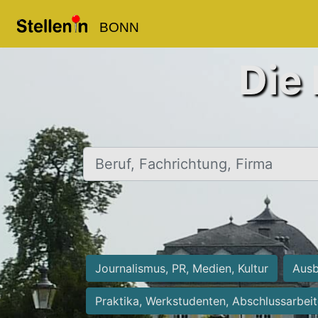
BONN
Die 
Beruf, Fachrichtung, Firma
Journalismus, PR, Medien, Kultur
Ausb
Praktika, Werkstudenten, Abschlussarbei