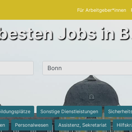
Für Arbeitgeber*innen
besten Jobs in 
Ort, Stadt
ildungsplätze
Sonstige Dienstleistungen
Sicherheit
ten
Personalwesen
Assistenz, Sekretariat
Hilfsk