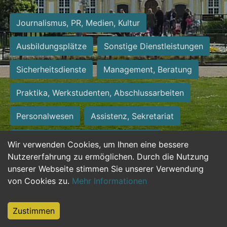
Journalismus, PR, Medien, Kultur
Ausbildungsplätze
Sonstige Dienstleistungen
Sicherheitsdienste
Management, Beratung
Praktika, Werkstudenten, Abschlussarbeiten
Personalwesen
Assistenz, Sekretariat
Hilfskräfte, Aushilfs- und Nebenjobs
Wir verwenden Cookies, um Ihnen eine bessere
Nutzererfahrung zu ermöglichen. Durch die Nutzung
Einkauf, Logistik, Materialwirtschaft
unserer Webseite stimmen Sie unserer Verwendung
von Cookies zu.
Mehr Informationen
Weiterbildung, Studium, duale Ausbildung
Tourismus
Rechtswesen
IT, Software
Zustimmen